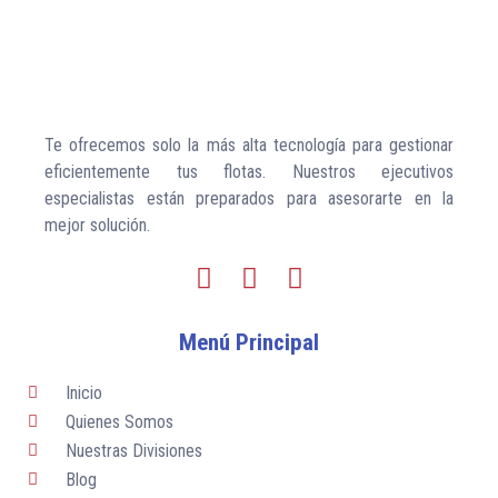
Te ofrecemos solo la más alta tecnología para gestionar
eficientemente tus flotas. Nuestros ejecutivos
especialistas están preparados para asesorarte en la
mejor solución.
I
F
L
n
a
i
s
c
n
Menú Principal
t
e
k
a
b
e
Inicio
g
o
d
Quienes Somos
r
o
i
Nuestras Divisiones
a
k
n
Blog
m