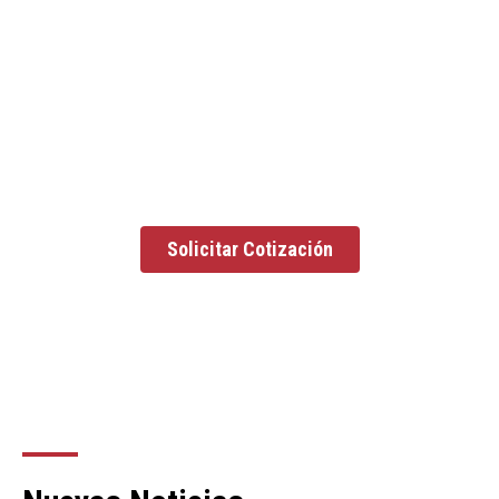
Nuestro equipo trabaja con el propósito de facilitar a nuestros
clientes sus operaciones y enfocados en brindar el mejor servicio
de negocios en el área de procura y suministro de bienes,
permitiéndoles ser más productivos, dedicarse a sus actividades
principales y desarrollarse de manera eficaz.
Solicitar Cotización