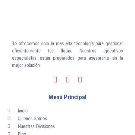
Te ofrecemos solo la más alta tecnología para gestionar
eficientemente tus flotas. Nuestros ejecutivos
especialistas están preparados para asesorarte en la
mejor solución.
I
F
L
n
a
i
s
c
n
Menú Principal
t
e
k
a
b
e
Inicio
g
o
d
Quienes Somos
r
o
i
Nuestras Divisiones
a
k
n
Blog